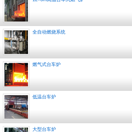
全自动燃烧系统
燃气式台车炉
低温台车炉
大型台车炉